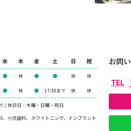
お問い
水
木
金
土
日
祝
●
休
●
●
休
休
TEL
●
休
●
17:30まで
休
休
まで / 休診日：木曜・日曜・祝日
科、小児歯科、
ホワイトニング、インプラント