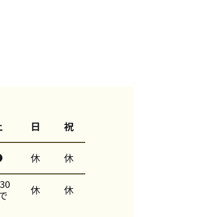
土
日
祝
●
休
休
:30
休
休
で