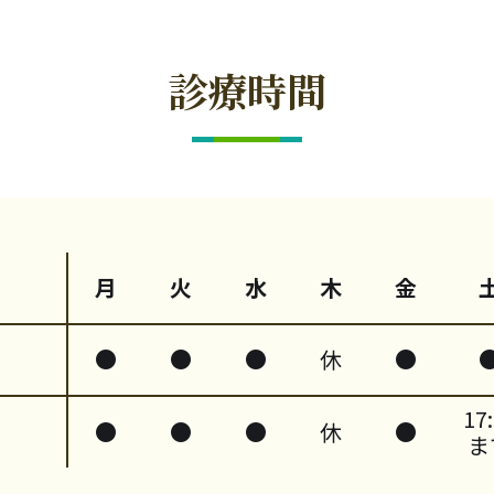
診療時間
月
火
水
木
金
0
●
●
●
休
●
17
0
●
●
●
休
●
ま