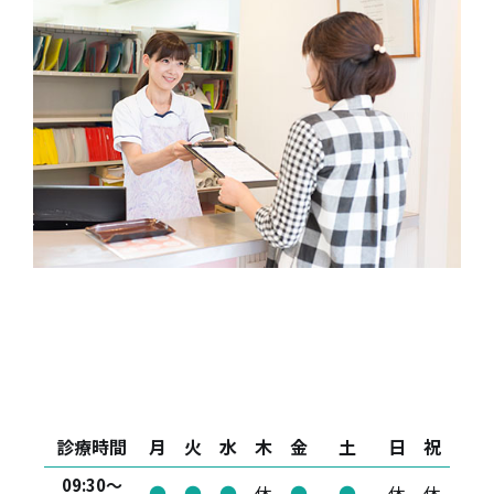
診療時間
月
火
水
木
金
土
日
祝
09:30～
●
●
●
休
●
●
休
休